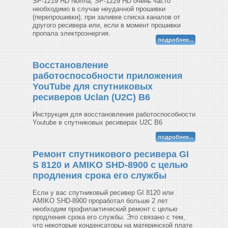
SP-1219 HD Norma, SP-1229 HD очень часто
необходимо в случае неудачной прошивки
(перепрошивки), при заливке списка каналов от
другого ресивера или, если в момент прошивки
пропала электроэнергия.
подробнее...
Восстановление
работоспособности приложения
YouTube для спутниковых
ресиверов Uclan (U2C) B6
Инструкция для восстановления работоспособности
Youtube в спутниковых ресиверах U2C B6
подробнее...
Ремонт спутникового ресивера GI
S 8120 и AMIKO SHD-8900 с целью
продления срока его службы
Если у вас спутниковый ресивер GI 8120 или
AMIKO SHD-8900 проработал больше 2 лет
необходим профилактический ремонт с целью
продления срока его службы. Это связано с тем,
что некоторые конденсаторы на материнской плате