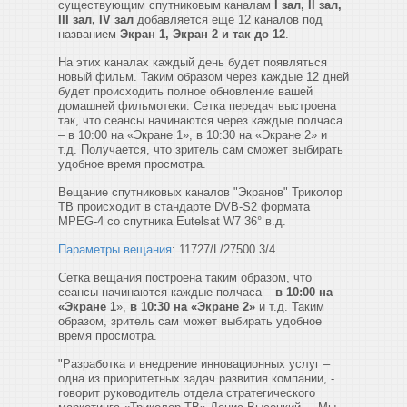
существующим спутниковым каналам
I зал, II зал,
III зал, IV зал
добавляется еще 12 каналов под
названием
Экран 1, Экран 2 и так до 12
.
На этих каналах каждый день будет появляться
новый фильм. Таким образом через каждые 12 дней
будет происходить полное обновление вашей
домашней фильмотеки. Сетка передач выстроена
так, что сеансы начинаются через каждые полчаса
– в 10:00 на «Экране 1», в 10:30 на «Экране 2» и
т.д. Получается, что зритель сам сможет выбирать
удобное время просмотра.
Вещание спутниковых каналов "Экранов" Триколор
ТВ происходит в стандарте DVB-S2 формата
MPEG-4 со спутника Eutelsat W7 36° в.д.
Параметры вещания
: 11727/L/27500 3/4.
Сетка вещания построена таким образом, что
сеансы начинаются каждые полчаса –
в 10:00 на
«Экране 1
»,
в 10:30 на «Экране 2»
и т.д. Таким
образом, зритель сам может выбирать удобное
время просмотра.
"Разработка и внедрение инновационных услуг –
одна из приоритетных задач развития компании, -
говорит руководитель отдела стратегического