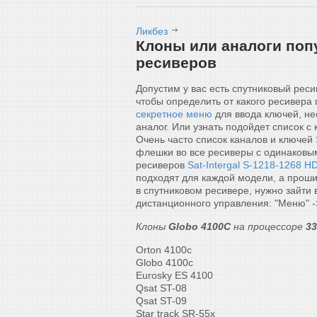
Ликбез
Клоны или аналоги по
ресиверов
Допустим у вас есть спутниковый реси
чтобы определить от какого ресивера 
секретное меню
для ввода ключей, не
аналог. Или узнать подойдет список с
Очень часто список каналов и ключей
флешки во все ресиверы с одинаковы
ресиверов
Sat-Intergal S-1218-1268 H
подходят для каждой модели, а проши
в спутниковом ресивере, нужно зайти
дистанционного управления: "Меню" -
Клоны
Globo 4100C
на процессоре
3
Orton 4100c
Globo 4100c
Eurosky ES 4100
Qsat ST-08
Qsat ST-09
Star track SR-55x