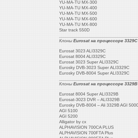
YU-MA-TU MX-300
YU-MA-TU MX-400
YU-MA-TU MX-500
YU-MA-TU MX-600
YU-MA-TU MX-800
Star track 550D
Клоны
Eurosat на процессоре 3329С
Eurosat 3023 ALI3329C
Eurosat 8004 ALI3329C
Eurosat 3023 Super ALI3329C
Eurosky DVB-3023 Super ALI3329C
Eurosky DVB-8004 Super ALI3329C
Клоны
Eurosat на процессоре 3329B
Eurosat 8004 Super ALI3329B
Eurosat-3023 DVR – ALI3329B
Eurosky DVB-8004 – Ali 3329B AGI 500
AGI 5100
AGI 5200
Alligator by cx
ALPHAVISION 700CA PLUS
ALPHAVISION 700FTA Plus