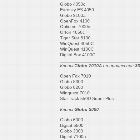
Globo 4050c
Eurosky ES 4050
Globo 9100а
OpenFox 4100
Opticum 7000c
Orton 4050c
Tiger Star 8100
WinQuest 4050C
WinQuest 4100C
Digital Box 4100C
Клоны
Globo 7010A
на процессоре
3
Open Fox 7010
Globo 8300
Globo 8200
Winquest 7010
Star track 550D Super Plus
Клоны
Globo 5000
Globo 6000
Bigsat 6500
Globo 3000
Digital 7100a