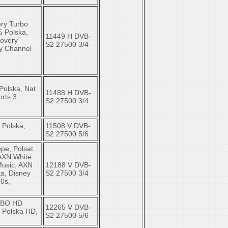
ery Turbo
5 Polska,
11449 H DVB-
covery
S2 27500 3/4
ry Channel
 Polska, Nat
11488 H DVB-
rts 3
S2 27500 3/4
 Polska,
11508 V DVB-
S2 27500 5/6
pe, Polsat
 AXN White
Music, AXN
12188 V DVB-
ka, Disney
S2 27500 3/4
0s,
 HBO HD
12265 V DVB-
 Polska HD,
S2 27500 5/6