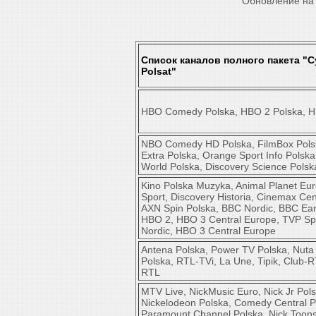
Обновление на 
Список каналов полного пакета "
C
Polsat"
HBO Comedy Polska, HBO 2 Polska, H
NBO Comedy HD Polska, FilmBox Pols
Extra Polska, Orange Sport Info Polska
World Polska, Discovery Science Polsk
Kino Polska Muzyka, Animal Planet Eu
Sport, Discovery Historia, Cinemax Cen
AXN Spin Polska, BBC Nordic, BBC Ear
HBO 2, HBO 3 Central Europe, TVP Sp
Nordic, HBO 3 Central Europe
Antena Polska, Power TV Polska, Nuta
Polska, RTL-TVi, La Une, Tipik, Club-R
RTL
MTV Live, NickMusic Euro, Nick Jr Pols
Nickelodeon Polska, Comedy Central P
Paramount Channel Polska, Nick Toon