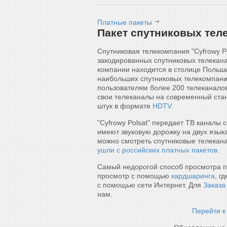
Платные пакеты
Пакет спутниковых теле
Спутниковая телекомпания "Cyfrowy Po
закодированных спутниковых телекан
компании находится в столице Польши 
наибольших спутниковых телекомпаний
пользователям более 200 телеканалов
свои телеканалы на современный ста
штук в формате
HDTV
.
"Cyfrowy Polsat" передает ТВ каналы с
имеют звуковую дорожку на двух языка
можно смотреть спутниковые телеканал
ушли с российских платных пакетов
.
Самый недорогой способ просмотра пл
просмотр с помощью
кардшаринга
, г
с помощью сети Интернет. Для
Заказа
нам.
Перейти к