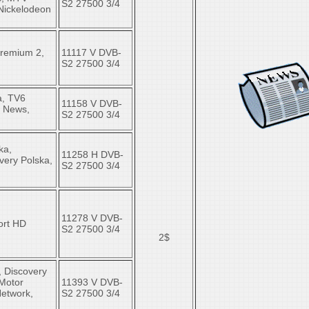
S2 27500 3/4
 Nickelodeon
Premium 2,
11117 V DVB-
S2 27500 3/4
a, TV6
11158 V DVB-
t News,
S2 27500 3/4
ka,
11258 Н DVB-
very Polska,
S2 27500 3/4
11278 V DVB-
ort HD
S2 27500 3/4
2$
, Discovery
 Motor
11393 V DVB-
Network,
S2 27500 3/4