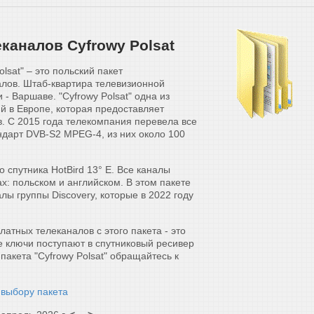
каналов Cyfrowy Polsat
lsat" – это польский пакет
алов. Штаб-квартира телевизионной
- Варшаве. "Cyfrowy Polsat" одна из
 в Европе, которая предоставляет
. С 2015 года телекомпания перевела все
ндарт DVB-S2 MPEG-4, из них около 100
о спутника HotBird 13° E. Все каналы
х: польском и английском. В этом пакете
ы группы Discovery, которые в 2022 году
атных телеканалов с этого пакета - это
де ключи поступают в спутниковый ресивер
пакета "Cyfrowy Polsat" обращайтесь к
 выбору пакета