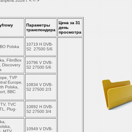
апрель 2026 г.
< -- >
Цена за 31
yfrowy
Параметры
день
транспондера
просмотра
10719 Н DVB-
BO Polska
S2 27500 5/6
ka, FilmBox
10796 V DVB-
, Discovery
S2 27500 5/6
a
rope, TVP
tral Europe,
10834 V DVB-
th Polska,
S2 27500 2/3
ort, BBC
 TV, TVC
10892 H DVB-
TL, Plug-
S2 27500 3/4
ka,
olska,
10949 V DVB-
s, MTV