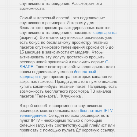
спутникового телевидения. Рассмотрим эти
возможности.
Самый интересный способ - это подключение
спутникового ресивера к Интернету для
бесплатного просмотра закодированных пакетов
спутникового телевидения с помощью
кардшаринга
(шаринга). Во многих спутниковых ресиверах уже
есть бонус по бесплатному просмотру платных
пакетов спутникового телевидения сроком от 6 до
15 месяцев в зависимости от модели. Чтобы
активировать эту услугу достаточно прошить
ресивер новой прошивкой и включить сервис
G-
SHARE
. Также некоторые сайты кардшаринга дают
своим подписчикам условно
бесплатный
кардшаринг
для просмотра некоторых каналов из
закрытых пакетов. Правда для этого нужно вначале
купить какой-нибудь платный пакет. Например, есть
возможность бесплатного просмотра ТВ каналов
пакетов "Телекарта", "Клубничка".
Второй способ: в современных спутниковых
ресиверах можно пользоваться
бесплатным IPTV
телевидением.
Сегодня во всех ресиверах есть
пункт IPTV - необходимо только с помощью
флешки загрузить соответствующий плейлист или
прописать с помощью пульта ДУ короткую ссылку.