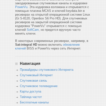
закодированные спутниковые каналы в кодировке
PowerVu
. Эта кодировка взломана и открывается с
помощью плагина MCAS и ключей keydata.bin в
ресиверах на открытой операционной системе Linux
(Gi S-8120, Openbox S6 Pro HD). Для спутниковых
ресиверов на закрытой операционной системе
кодировка "PowerVu" открывается с помощью
ключей
SoftCam
, но придется вручную часто
менять ключи.
В некоторых современных ресиверах, например, в
Sat-integral HD
можно включить
обновление
ключей
BISS и PowerVu через сеть Интернет.
Навигация
Провайдеры спутникового Интернета
Спутниковый Интернет
Спутниковая связь
Спутниковое телевидение
Карты доступа
Таблица частот
Бесплатные каналы