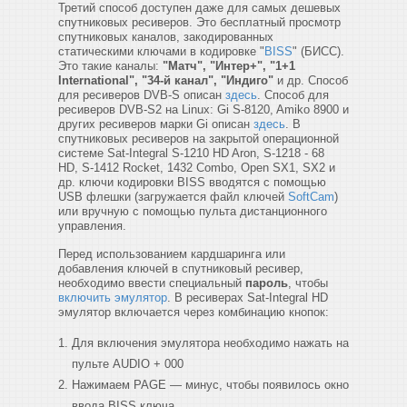
Третий способ доступен даже для самых дешевых
спутниковых ресиверов. Это бесплатный просмотр
спутниковых каналов, закодированных
статическими ключами в кодировке "
BISS
" (БИСС).
Это такие каналы:
"Матч", "Интер+", "1+1
International", "34-й канал", "Индиго"
и др. Способ
для ресиверов DVB-S описан
здесь
. Способ для
ресиверов DVB-S2 на Linux: Gi S-8120, Amiko 8900 и
других ресиверов марки Gi описан
здесь
. В
спутниковых ресиверов на закрытой операционной
системе Sat-Integral S-1210 HD Aron, S-1218 - 68
HD, S-1412 Rocket, 1432 Combo, Open SX1, SX2 и
др. ключи кодировки BISS вводятся с помощью
USB флешки (загружается файл ключей
SoftCam
)
или вручную с помощью пульта дистанционного
управления.
Перед использованием кардшаринга или
добавления ключей в спутниковый ресивер,
необходимо ввести специальный
пароль
, чтобы
включить эмулятор
. В ресиверах Sat-Integral HD
эмулятор включается через комбинацию кнопок:
Для включения эмулятора необходимо нажать на
пульте AUDIO + 000
Нажимаем PAGE — минус, чтобы появилось окно
ввода BISS ключа.