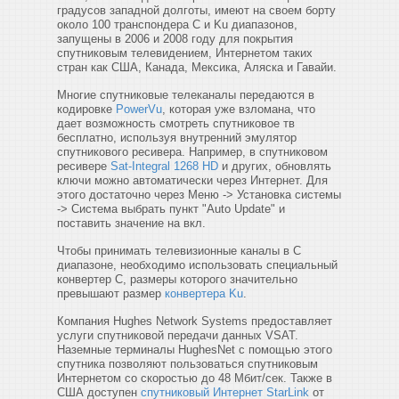
градусов западной долготы, имеют на своем борту
около 100 транспондера C и Ku диапазонов,
запущены в 2006 и 2008 году для покрытия
спутниковым телевидением, Интернетом таких
стран как США, Канада, Мексика, Аляска и Гавайи.
Многие спутниковые телеканалы передаются в
кодировке
PowerVu
, которая уже взломана, что
дает возможность смотреть спутниковое тв
бесплатно, используя внутренний эмулятор
спутникового ресивера. Например, в спутниковом
ресивере
Sat-Integral 1268 HD
и других, обновлять
ключи можно автоматически через Интернет. Для
этого достаточно через Меню -> Установка системы
-> Система выбрать пункт "Auto Update" и
поставить значение на вкл.
Чтобы принимать телевизионные каналы в C
диапазоне, необходимо использовать специальный
конвертер C, размеры которого значительно
превышают размер
конвертера Ku
.
Компания Hughes Network Systems предоставляет
услуги спутниковой передачи данных VSAT.
Наземные терминалы HughesNet с помощью этого
спутника позволяют пользоваться спутниковым
Интернетом со скоростью до 48 Мбит/сек. Также в
США доступен
спутниковый Интернет StarLink
от