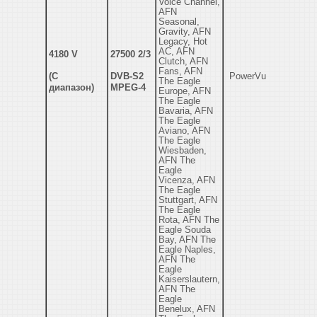
Voice Channel,
AFN
Seasonal,
Gravity, AFN
Legacy, Hot
AC, AFN
4180 V
27500 2/3
Clutch, AFN
Fans, AFN
(С
DVB-S2
PowerVu
The Eagle
диапазон)
MPEG-4
Europe, AFN
The Eagle
Bavaria, AFN
The Eagle
Aviano, AFN
The Eagle
Wiesbaden,
AFN The
Eagle
Vicenza, AFN
The Eagle
Stuttgart, AFN
The Eagle
Rota, AFN The
Eagle Souda
Bay, AFN The
Eagle Naples,
AFN The
Eagle
Kaiserslautern,
AFN The
Eagle
Benelux, AFN