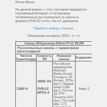
Илона Маска.
На данный момент с этих спутников передаются
спутниковый Интернет и спутниковые
телевизионные русскоязычные тв каналы в
формате DVB-S2 и в Ku, Ka и C диапазоне.
Перейти к выбору спутника
Обновление на апрель 2026 г.
< -- >
Galaxy-16/Spaceway-2/DirecTV-11 99.2W
Русскоязычные каналы с параметрами
транспондеров
Частота
Скорость
Название
Кодировка
Транспондер
SR
канала
Российская
медиагруппа
(Russian
Media Group):
Беларусь 24,
Интер+, RTN+
30000 3/4
(рус), Первый
канал США
11800 H
DVB-S2
Irdeto 2
(рус), Россия
MPEG-4
24, РТР
Планета USA
(рус), Русский
мир, СТС