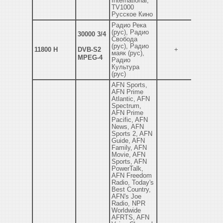
International,
TV1000
Русское Кино
Радио Река
(рус), Радио
30000 3/4
Свобода
(рус), Радио
11800 H
DVB-S2
+
маяк (рус),
MPEG-4
Радио
Культура
(рус)
AFN Sports,
AFN Prime
Atlantic, AFN
Spectrum,
AFN Prime
Pacific, AFN
News, AFN
Sports 2, AFN
Guide, AFN
Family, AFN
Movie, AFN
Sports, AFN
PowerTalk,
AFN Freedom
Radio, Today's
Best Country,
AFN's Joe
Radio, NPR
Worldwide
AFRTS, AFN