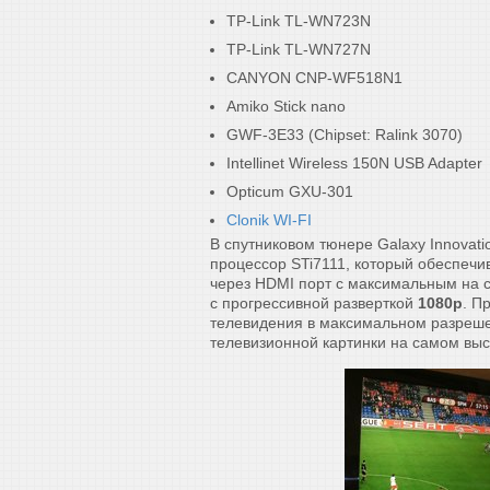
TP-Link TL-WN723N
TP-Link TL-WN727N
CANYON CNP-WF518N1
Amiko Stick nano
GWF-3E33 (Chipset: Ralink 3070)
Intellinet Wireless 150N USB Adapter
Opticum GXU-301
Clonik WI-FI
В спутниковом тюнере Galaxy Innovat
процессор STi7111, который обеспечи
через HDMI порт с максимальным на
с прогрессивной разверткой
1080p
. П
телевидения в максимальном разреше
телевизионной картинки на самом выс