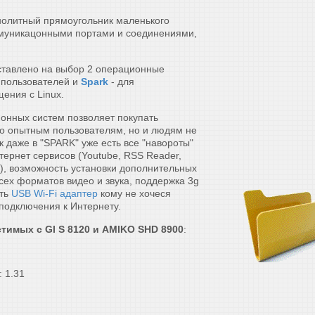
нолитный прямоугольник маленького
муникацонными портами и соединениями,
ставлено на выбор 2 операционные
 пользователей и
Spark
- для
ения с Linux.
онных систем позволяет покупать
ко опытным пользователям, но и людям не
к даже в "SPARK" уже есть все "навороты"
ернет сервисов (Youtube, RSS Reader,
.), возможность установки дополнительных
сех форматов видео и звука, поддержка 3g
ить
USB Wi-Fi адаптер
кому не хочеся
 подключения к Интернету.
тимых с GI S 8120 и AMIKO SHD 8900
:
: 1.31