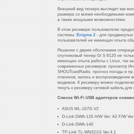
Внешний вид тюнера выглядит как мо
размера со всеми необходимыми ком
а также мощными возможностями.
В этом ресивере пользователю предо
системы:
Enigma 2
- для продвинутых
пользователей не имеющих опыта общ
Решение с двумя оболочками операци
спутниковый тюнер GI S 8120 не толь
имеющих опыта работы с Linux, так ка
современных ресиверов: просмотр Инт
SHOUTcastRadio, прогноз погоды и пр
плагинов, запись и воспроизведение в
модемов. К ресиверу можно подключ
тянуть к ресиверу сетевой кабель для
Список Wi-Fi USB адаптеров совмес
ASUS WL-167G V2
D-Link DWA-125 H/W Ver: A2 F/W Ver
D-Link DWA-140
TP-Link TL-WN321G Ver.4.1