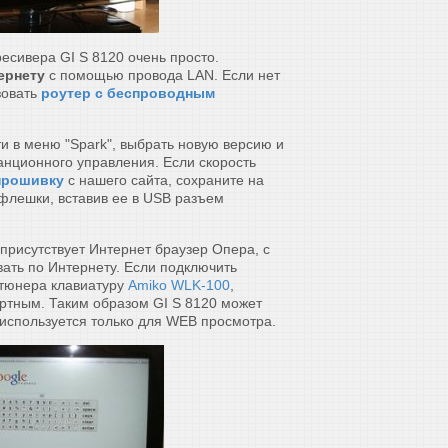
сивера GI S 8120 очень просто.
ернету
с помощью провода LAN. Если нет
зовать
роутер с беспроводным
и в меню "Spark", выбрать новую версию и
анционного управления. Если скорость
прошивку
с нашего сайта, сохраните на
флешки, вставив ее в USB разъем
присутствует Интернет браузер Опера, с
ать по Интернету. Если подключить
 тюнера клавиатуру
Amiko WLK-100
,
ртным. Таким образом GI S 8120 может
используется только для WEB просмотра.