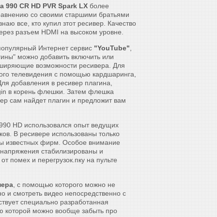
a 990 CR HD PVR Spark LX
более
равнению со своими старшими братьями
наю все, кто купил зтот ресивер. Качество
ерез разъем HDMI на высоком уровне.
популярный Интернет сервис
"YouTube"
,
гины" можно добавить включить или
сширяющие возможности ресивера. Для
вого телевидения с помощью кардшаринга,
 Для добавления в ресивер плагина,
ugin в корень флешки. Затем флешка
вер сам найдет плагин и предложит вам
 990 HD использовался опыт ведущих
ов. В ресивере использованы только
ы известных фирм. Особое внимание
е напряжения стабилизированы и
т помех и перегрузок.пку на пульте
пера
, с помощью которого можно не
но и смотреть видео непосредственно с
ествует специально разработанная
ю которой можно вообще забыть про