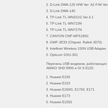
D-Link DWA-125 H/W Ver: A2 F/W Ver
D-Link DWA-140
TP-Link TL-WN321G Ver.4.1
TP-Link TL-WN723N
TP-Link TL-WN727N
CANYON CNP-WF518N1
GWF-3E33 (Chipset: Ralink 3070)
Intellinet Wireless 150N USB Adapter
Opticum GXU-301
Перечень USB модемов, работающих н
AMIKO SHD 8900 и GI S 8120:
Huawei E150
Huawei E153
Huawei E160G, E1750, E171
Huawei E173
Huawei E1550