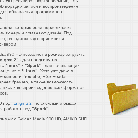
ех HD ресиверов: картоприемник, LAN
SB порт для записи и воспроизведения
 для обновления программного
.
анели, которые если периодически
му тюнеру и помяняют дизайн. Под
ся, находится картоприемник и
сивером.
a 990 HD позволяет в ресивер загрузить
nigma 2"
- для продвинутых
ы с
"linux"
и
"Spark
" - для начинающих
ращения с
"Linux"
. Хотя уже даже в
можнеости: Youtube, RSS Reader,
ернет браузер, а также возможность
запись и воспроизведение всех форматов
ров.
HD под
"Enigma 2"
не сложный и бывает
ся работать под
"Spark
".
стимых с Golden Media 990 HD, AMIKO SHD