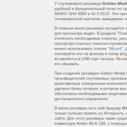
У спутникового ресивера
Golden Medi
удобный и фукциональный пульт по с
AMIKO SHD 8900 и GI S 8120. Это приз
телевизионной картинки, выводимое ч
В главном меню ресивера находится 
для просмотра видео. В разделе "Пла
отключить необходимые плагины, ра
просмотра платных пакетов спутнико
можно использовать плагин
"Wicard"
.
скопируйте его на флешку в папку pl
вставляется в USB порт тюнера. Реси
его обновить.
При создании ресивера Golden Media
производителей спутниковых приемник
качественные электронные компонент
уделено блоку питания, в котором вс
обеспечены необходимыми защитами о
дистанционного управления.
В меню ресивера есть web браузер
О
только путешествовать по Интернету, 
сайта. Для этого ресивера также сущ
клавиатура Amiko WLK-100, с помощь