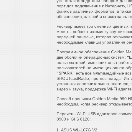
уже стали стандртным набором для вс
порт для подключения к Интернету, U
файлов различных форматов, а также
обеспечения, ключей и списка каналов
Ресивер имеет три сменных цветных п
менять, добавят изюминку спутниково
передней панелью, которая открывает
необходимые клавиши управления ре
Программное обеспечение Golden Medi
две оболочки операционых систем:
"E
пользователей, имеющих опыт работ
пользователей не имеющих опыта об
"SPARK"
есть все мльтимедийные воз
SHOUTcastRadio, прогноз погоды, Инт
установки дополнительных плагинов, 
видео и звука, поддержка Wi-Fi адапте
Способ прошивки Golden Media 990 
необходим, когда ресивер отказывает
Перечень Wi-Fi USB адаптеров совме
8900 и GI S 8120:
ASUS WL-167G V2