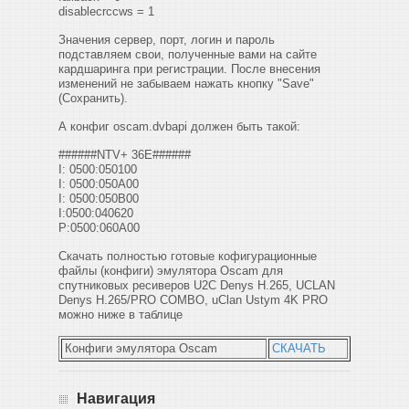
disablecrccws = 1
Значения сервер, порт, логин и пароль
подставляем свои, полученные вами на сайте
кардшаринга при регистрации. После внесения
изменений не забываем нажать кнопку "Save"
(Сохранить).
А конфиг oscam.dvbapi должен быть такой:
######NTV+ 36E######
I: 0500:050100
I: 0500:050A00
I: 0500:050B00
I:0500:040620
P:0500:060A00
Скачать полностью готовые кофигурационные
файлы (конфиги) эмулятора Oscam для
спутниковых ресиверов U2C Denys H.265, UCLAN
Denys H.265/PRO COMBO, uClan Ustym 4K PRO
можно ниже в таблице
Конфиги эмулятора Oscam
СКАЧАТЬ
Навигация