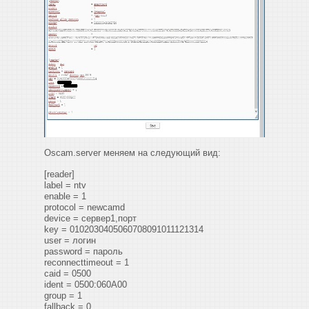
Oscam.server меняем на следующий вид:
[reader]
label = ntv
enable = 1
protocol = newcamd
device = сервер1,порт
key = 0102030405060708091011121314
user = логин
password = пароль
reconnecttimeout = 1
caid = 0500
ident = 0500:060A00
group = 1
fallback = 0