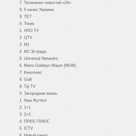
Телеканал новостей «24»
5 канал Украина
ТЕТ
Тонис
НЛО TV
QTV
М1
M2 Эстрада
Universal Networks
Metro Goldwyn Mayer (MGM)
Кинолюкс
Gulli
Tiji TV
Загородная жизнь
Наш Футбол
1+1
2+2
ПЛЮС-ПЛЮС
ICTV
Новый канал