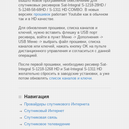
Вышло новое программное обеспечение для
спутниковых ресиверов Sat-Integral S-1218-28HD /
S-1248-58-68HD / S-1311 HD COMBO. В новых
версиях
прошивок
работает Youtube как в обычном
так и в HD качестве.
Для обновления прошивки, списка каналов и
ключей, нужно вставить флешку в USB порт
ресивера, войти в пункт Меню -> Дополнения ->
USB Меню -> выбрать файл прошивки, списка
каналов или ключей, нажать кнопку OK на пульте
дистанционного управления и согласиться с данной
операцией.
После первой прошивки, необходимо ресивер Sat-
Integral S-1218-1268 HD и Sat-Integral S-1311 HD
желательно сбросить в заводские установки, а уже
потом обновлять
список каналов и ключи
.
Навигация
Провайдеры спутникового Интернета
Спутниковый Интернет
Спутниковая связь
Спутниковое телевидение