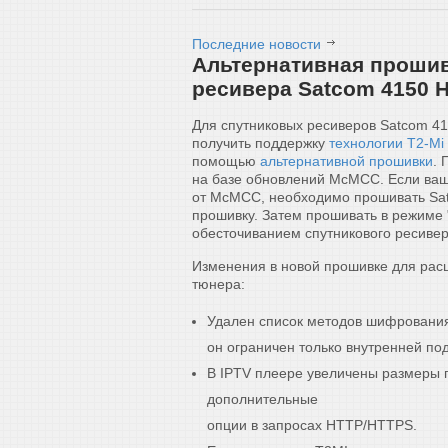
Последние новости
Альтернативная прошив
ресивера Satcom 4150 
Для спутниковых ресиверов Satcom 41
получить поддержку
технологии T2-Mi
помощью
альтернативной прошивки
. 
на базе обновлений McMCC. Если ва
от McMCC, необходимо прошивать Sa
прошивку. Затем прошивать в режиме 
обесточиванием спутникового ресивер
Изменения в новой прошивке для рас
тюнера:
Удален список методов шифрования
он ограничен только внутренней по
В IPTV плеере увеличены размеры 
дополнительные
опции в запросах HTTP/HTTPS.