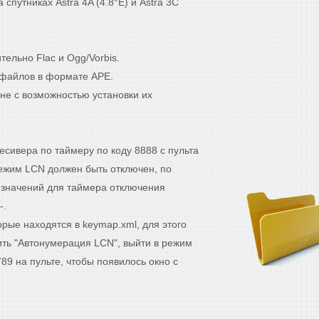
 спутниках Astra 4A (4.8°E) и Astra 3C
ельно Flac и Ogg/Vorbis.
 файлов в формате APE.
не с возможностью установки их
есивера по таймеру по коду 8888 с пульта
режим LCN должен быть отключен, по
 значений для таймера отключения
-.
орые находятся в keymap.xml, для этого
ть "Автонумерация LCN", выйти в режим
89 на пульте, чтобы появилось окно с