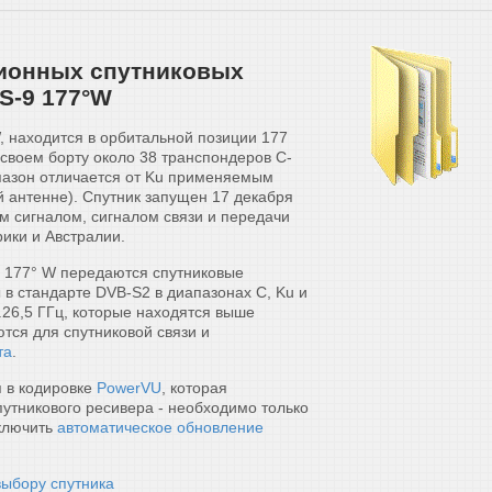
зионных спутниковых
S-9 177°W
, находится в орбитальной позиции 177
 своем борту около 38 транспондеров C-
апазон отличается от Ku применяемым
 антенне). Спутник запущен 17 декабря
м сигналом, сигналом связи и передачи
ики и Австралии.
, 177° W передаются спутниковые
в стандарте DVB-S2 в диапазонах C, Ku и
.26,5 ГГц, которые находятся выше
тся для спутниковой связи и
та
.
 в кодировке
PowerVU
, которая
утникового ресивера - необходимо только
ключить
автоматическое обновление
выбору спутника