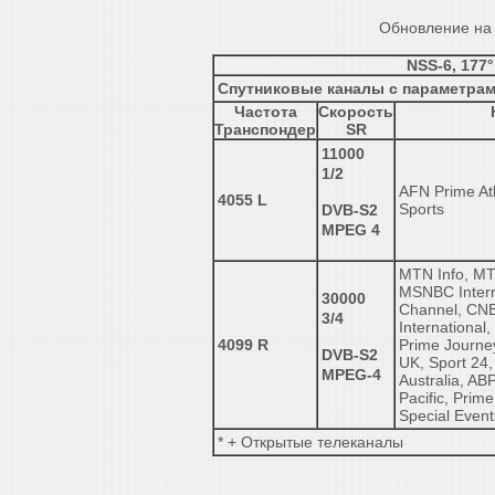
Обновление на 
NSS-6, 177°
Спутниковые каналы с параметра
Частота
Скорость
Транспондер
SR
11000
1/2
AFN Prime At
4055 L
Sports
DVB-S2
MPEG 4
MTN Info, MT
MSNBC Intern
30000
Channel, CN
3/4
International
4099 R
Prime Journe
DVB-S2
UK, Sport 24
MPEG-4
Australia, A
Pacific, Prim
Special Event
* + Открытые телеканалы