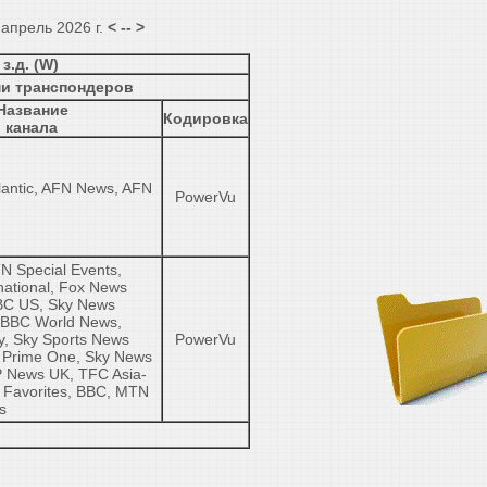
апрель 2026 г.
< -- >
 з.д. (W)
ми транспондеров
Название
Кодировка
канала
lantic, AFN News, AFN
PowerVu
N Special Events,
ational, Fox News
BC US, Sky News
, BBC World News,
y, Sky Sports News
PowerVu
, Prime One, Sky News
BP News UK, TFC Asia-
e Favorites, BBC, MTN
s