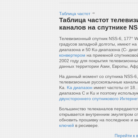
Таблица частот
Таблица частот телеви
каналов на спутнике NS
Телевизионный спутник NSS-6, 177° W
градусов западной долготы, имеют на
диапазона и 50 Ku-диапазона (C- ди
конвертером
на приемной спутниковой
2002 году для покрытия телевизионны
данных территории Азии, Европы, Афр
На данный момент со спутника NSS-6
телевизионные русскоязычные каналы 
Ka.
Ka диапазон
имеет частоты от 18..
диапазона C и Ku и поэтому использую
двухстороннего спутникового Интерне
Большинство телеканалов передаются
открывается внутренним эмулятром сп
обновить прошивку на последнюю и в
ключей
в ресивере.
Перейти к 