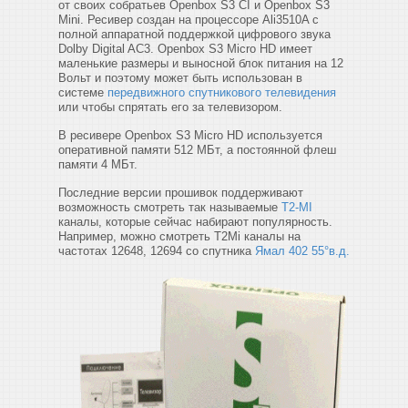
от своих собратьев Openbox S3 CI и Openbox S3
Mini. Ресивер создан на процессоре Ali3510A с
полной аппаратной поддержкой цифрового звука
Dolby Digital AC3. Openbox S3 Micro HD имеет
маленькие размеры и выносной блок питания на 12
Вольт и поэтому может быть использован в
системе
передвижного спутникового телевидения
или чтобы спрятать его за телевизором.
В ресивере Openbox S3 Micro HD используется
оперативной памяти 512 МБт, а постоянной флеш
памяти 4 МБт.
Последние версии прошивок поддерживают
возможность смотреть так называемые
T2-MI
каналы, которые сейчас набирают популярность.
Например, можно смотреть T2Mi каналы на
частотах 12648, 12694 со спутника
Ямал 402 55°в.д.