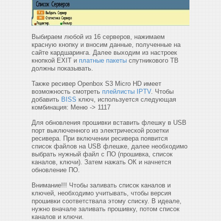
Выбираем любой из 16 серверов, нажимаем
красную кнопку и вносим данные, полученные на
сайте кардшаринга. Далее выходим из настроек
кнопкой EXIT и
платные пакеты
спутникового ТВ
должны показывать.
Также ресивер Openbox S3 Micro HD имеет
возможность смотреть
плейлисты IPTV
. Чтобы
добавить
BISS
ключ, используется следующая
комбинация: Меню -> 1117
Для обновления прошивки вставить флешку в USB
порт выключенного из электрической розетки
ресивера. При включении ресивера появится
список файлов на USB флешке, далее необходимо
выбрать нужный файл с ПО (прошивка, список
каналов, ключи). Затем нажать ОК и начнется
обновление ПО.
Внимание!!! Чтобы заливать список каналов и
ключей, необходимо учитывать, чтобы версия
прошивки соответствала этому списку. В идеале,
нужно вначале заливать прошивку, потом список
каналов и ключи.