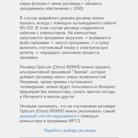
корне флешки-> меню ресивера-> обновить
программное обеспечение с USB).
В случае аварийного режима ресивер можно
прошить всегда с помощью нульмодемного кабеля
RS-232. В этом случае ресивер соединяется
кабелем с компьютером. На компьютере
запускается программа загрузчик -> выбирается
файл прошивки -> запуск программы -> и сразу
включить спутниковый тюнер в электрическую
розетку -> подождать окончания процесса
прошивки.
Ресивер Opticum (Orton) 9500HD можно прошить
альтернативной прошивкой "Энигма", которая
добавит ресиверу много новых возможностей.
Например, кроме приема спутникового
телевидения, можно будет
пользоваться Интернет
браузером без компьютера
, узнать прогноз погоды
в Интернете и многое другое.
Нелишне напомнить, что на спутниковом ресивере
Opticum (Orton) 9500HD можно реализовать самый
дешевый способ кардшаринга
с помощью
компьютера и программы MPCS.
Перейти к выбору ресивера