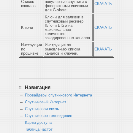
Список
популярные спутники с
СКАЧАТЬ
каналов
фаворитными списками
для G-share
Ключи для заливки в
спутниковый ресивер.
Ключи BISS на
Ключи
СКАЧАТЬ
максимальное
количество
закодированных каналов
Инструкция
Инструкция по
по
обновлению списка
СКАЧАТЬ
прошивке
каналов и ключей.
Навигация
Провайдеры спутникового Интернета
Спутниковый Интернет
Спутниковая связь
Спутниковое телевидение
Карты доступа
Таблица частот