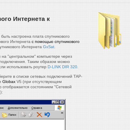
ого Интернета к
быть настроена плата спутникового
ового Интернета
с помощью спутникового
путникового Интернета
GxSat
.
 на "центральном" компьютере через
 подключения. Таким образом можно
сли использовать роутер
D-LINK DIR 320
.
берите в списке сетевых подключений TAP-
ке
Globax
V5 (при отсутствующем
р отображается состоянием "Сетевой
):