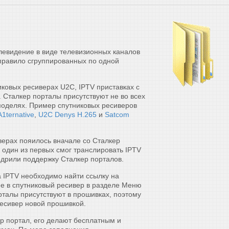
елевидение в виде телевизионных каналов
правило сгруппированных по одной
ковых ресиверах U2C, IPTV приставках с
. Сталкер порталы присутствуют не во всех
моделях. Пример спутниковых ресиверов
1ternative
,
U2C Denys H.265
и
Satcom
верах пояилось вначале со Сталкер
один из первых смог транслировать IPTV
недрили поддержку Сталкер порталов.
 IPTV необходимо найти ссылку на
ее в спутниковый ресивер в разделе Меню
рталы присутствуют в прошивках, поэтому
есивер новой прошивкой.
ер портал, его делают бесплатным и