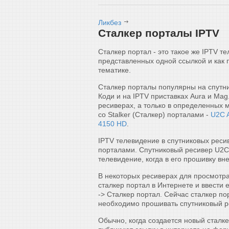
Ликбез
Сталкер порталы IPTV
Сталкер портал - это такое же IPTV т
представленных одной ссылкой и как 
тематике.
Сталкер порталы популярны на спутни
Коди и на IPTV приставках Aura и Mag
ресиверах, а только в определенных 
со Stalker (Сталкер) порталами -
U2C A
4150 HD
.
IPTV телевидение в спутниковых реси
порталами. Спутниковый ресивер U2C 
телевидение, когда в его прошивку в
В некоторых ресиверах для просмотра
сталкер портал в Интернете и ввести 
-> Сталкер портал. Сейчас сталкер по
необходимо прошивать спутниковый р
Обычно, когда создается новый сталк