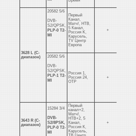
Время
20582 5/6
Первый
Канал,
DVB-
Матч!, НТВ,
S2/QPSK,
5 Канал,
+
PLP-0 T2-
Россия K,
MI
Карусель,
TV Центр
Европа
3628 L (C-
20582 5/6
диапазон)
DVB-
S2/QPSK,
Россия 1,
PLP-1 T2-
Россия 24,
+
MI
ОТР
Первый
15284 3/4
канал+2,
Матч!,
DVB-
НТВ+2, 5
3643 R (C-
S2/8PSK,
Канал,
+
диапазон)
Россия К,
PLP-0 T2-
Карусель,
MI
ТВ Центр