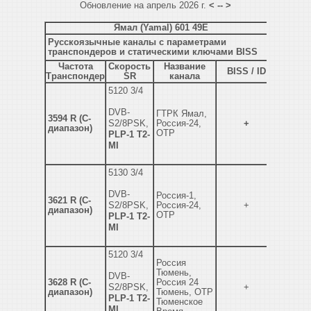
Обновление на апрель 2026 г.
< -- >
Ямал (Yamal) 601 49E
Русскоязычные каналы с параметрами
транспондеров и статическими ключами BISS
Частота
Скорость
Название
BISS / ID
Транспондер
SR
канала
5120 3/4
DVB-
ГТРК Ямал,
3594 R (C-
S2/8PSK,
Россия-24,
+
диапазон)
ОТР
PLP-1 T2-
MI
5130 3/4
DVB-
Россия-1,
3621 R (C-
S2/8PSK,
Россия-24,
+
диапазон)
ОТР
PLP-1 T2-
MI
5120 3/4
Россия
Тюмень,
DVB-
3628 R (C-
Россия 24
S2/8PSK,
+
диапазон)
Тюмень, ОТР
PLP-1 T2-
Тюменское
MI