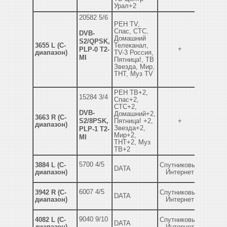
Урал+2
20582 5/6
РЕН TV,
Спас, СТС,
DVB-
Домашний
S2/QPSK,
3655 L (C-
Телеканал,
+
PLP-0 T2-
диапазон)
TV-3 Россия,
MI
Пятница!, ТВ
Звезда, Мир,
ТНТ, Муз TV
РЕН ТВ+2,
15284 3/4
Спас+2,
СТС+2,
DVB-
Домашний+2,
3663 R (C-
S2/8PSK,
Пятница! +2,
+
диапазон)
Звезда+2,
PLP-1 T2-
Мир+2,
MI
ТНТ+2, Муз
ТВ+2
5700 4/5
3884 L (C-
Спутниковый
DATA
диапазон)
Интернет
6007 4/5
3942 R (C-
Спутниковый
DATA
диапазон)
Интернет
9040 9/10
4082 L (C-
Спутниковый
DATA