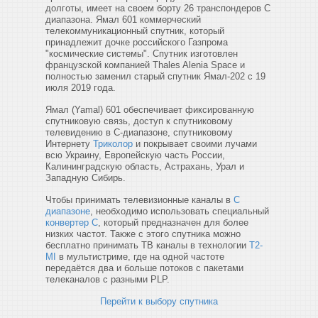
долготы, имеет на своем борту 26 транспондеров C
диапазона. Ямал 601 коммерческий
телекоммуникационный спутник, который
принадлежит дочке российского Газпрома
"космические системы". Спутник изготовлен
французской компанией Thales Alenia Space и
полностью заменил старый спутник Ямал-202 с 19
июля 2019 года.
Ямал (Yamal) 601 обеспечивает фиксированную
спутниковую связь, доступ к спутниковому
телевидению в C-диапазоне, спутниковому
Интернету
Триколор
и покрывает своими лучами
всю Украину, Европейскую часть России,
Калининградскую область, Астрахань, Урал и
Западную Сибирь.
Чтобы принимать телевизионные каналы в
C
диапазоне
, необходимо использовать специальный
конвертер C
, который предназначен для более
низких частот. Также с этого спутника можно
бесплатно принимать ТВ каналы в технологии
T2-
MI
в мультистриме, где на одной частоте
передаётся два и больше потоков с пакетами
телеканалов с разными PLP.
Перейти к выбору спутника